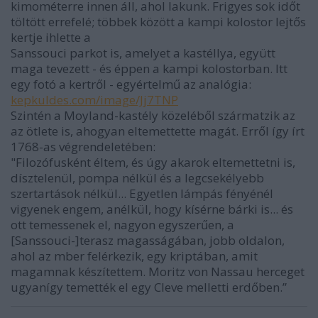
kimométerre innen áll, ahol lakunk. Frigyes sok időt
töltött errefelé; többek között a kampi kolostor lejtős
kertje ihlette a
Sanssouci parkot is, amelyet a kastéllya, együtt
maga tevezett - és éppen a kampi kolostorban. Itt
egy fotó a kertről - egyértelmű az analógia:
kepkuldes.com/image/Jj7TNP
Szintén a Moyland-kastély közeléből szármatzik az
az ötlete is, ahogyan eltemettette magát. Erről így írt
1768-as végrendeletében:
"Filozófusként éltem, és úgy akarok eltemettetni is,
dísztelenül, pompa nélkül és a legcsekélyebb
szertartások nélkül... Egyetlen lámpás fényénél
vigyenek engem, anélkül, hogy kísérne bárki is... és
ott temessenek el, nagyon egyszerűen, a
[Sanssouci-]terasz magasságában, jobb oldalon,
ahol az mber felérkezik, egy kriptában, amit
magamnak készítettem. Moritz von Nassau herceget
ugyanígy temették el egy Cleve melletti erdőben.”