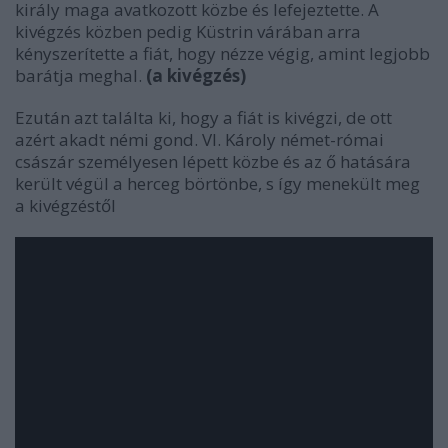
király maga avatkozott közbe és lefejeztette. A
kivégzés közben pedig Küstrin várában arra
kényszerítette a fiát, hogy nézze végig, amint legjobb
barátja meghal.
(a kivégzés)
Ezután azt találta ki, hogy a fiát is kivégzi, de ott
azért akadt némi gond. VI. Károly német-római
császár személyesen lépett közbe és az ő hatására
került végül a herceg börtönbe, s így menekült meg
a kivégzéstől