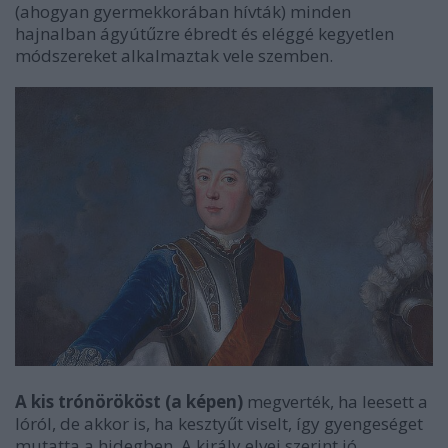
(ahogyan gyermekkorában hívták) minden
hajnalban ágyútűzre ébredt és eléggé kegyetlen
módszereket alkalmaztak vele szemben.
A kis trónörököst (a képen)
megverték, ha leesett a
lóról, de akkor is, ha kesztyűt viselt, így gyengeséget
mutatta a hidegben. A király elvei szerint jó