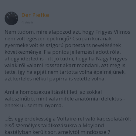
Der Piefke
4 éve
Nem tudom, mire alapozod azt, hogy Frigyes Vilmos
nem volt egészen épelméjű? Csupán korának
gyermeke volt és szigorú portestáns nevelésének
következménye. Fia pontos jellemzést adott róla,
ahogy idézted is - itt jó tudni, hogy ha Nagy Frigyes
valakiről valami rosszat akart mondani, azt meg is
tette, így ha apját nem tartotta volna épelméjűnek,
azt kertelés nélkül papírra is vetette volna.
Ami a homoszexualitását illeti, az sokkal
valószínűbb, mint valamiféle anatómiai defektus -
ennek ui. semmi nyoma.
...És egy érdekesség a Voltaire-rel való kapcsolatáról:
első személyes találkozásukra a Moyland-
kastályban került sor, amelytől mindössze 7