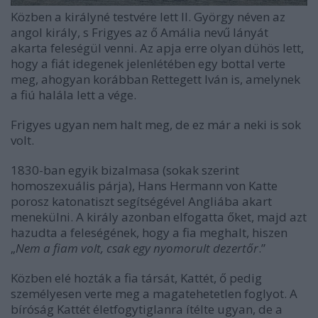
Közben a királyné testvére lett II. György néven az
angol király, s Frigyes az ő Amália nevű lányát
akarta feleségül venni. Az apja erre olyan dühös lett,
hogy a fiát idegenek jelenlétében egy bottal verte
meg, ahogyan korábban Rettegett Iván is, amelynek
a fiú halála lett a vége.
Frigyes ugyan nem halt meg, de ez már a neki is sok
volt.
1830-ban egyik bizalmasa (sokak szerint
homoszexuális párja), Hans Hermann von Katte
porosz katonatiszt segítségével Angliába akart
menekülni. A király azonban elfogatta őket, majd azt
hazudta a feleségének, hogy a fia meghalt, hiszen
„
Nem a fiam volt, csak egy nyomorult dezertőr
.”
Közben elé hozták a fia társát, Kattét, ő pedig
személyesen verte meg a magatehetetlen foglyot. A
bíróság Kattét életfogytiglanra ítélte ugyan, de a