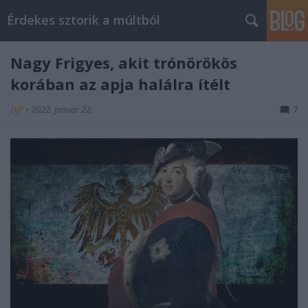
Érdekes sztorik a múltból
Nagy Frigyes, akit trónörökös
korában az apja halálra ítélt
DJP
•
2022. január 22.
7