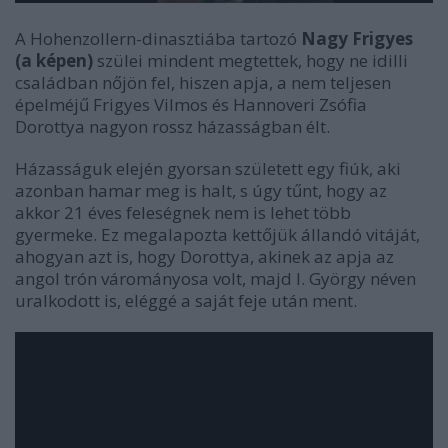
A Hohenzollern-dinasztiába tartozó
Nagy Frigyes
(a képen)
szülei mindent megtettek, hogy ne idilli
családban nőjön fel, hiszen apja, a nem teljesen
épelméjű Frigyes Vilmos és Hannoveri Zsófia
Dorottya nagyon rossz házasságban élt.
Házasságuk elején gyorsan született egy fiúk, aki
azonban hamar meg is halt, s úgy tűnt, hogy az
akkor 21 éves feleségnek nem is lehet több
gyermeke. Ez megalapozta kettőjük állandó vitáját,
ahogyan azt is, hogy Dorottya, akinek az apja az
angol trón várományosa volt, majd I. György néven
uralkodott is, eléggé a saját feje után ment.