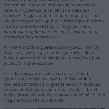
keresztényt, jó katonát és jó gazdát akart belőle
nevelni, Frigyest azonban jobban érdekelte a
művészet. Anyja azonban mindig támogatta, s ha
lehetett megvédte az apjától. Nővére úgy emlékezett
vissza a szülők közötti harcra, hogy
„Bármit is
parancsolt az apám a testvéremnek, anyám pont az
ellenkezőjét parancsolta neki.”
A király eltiltotta a gyerekeit az anyjuktól, mert őt
hibáztatta azért, hogy minden gyermeke ellene
fordult, persze ez nem akadályozta meg őket, hogy
továbbra is találkozzanak.
A királyné és gyermekei franciául beszélgettek
egymással, amelyet akkortájt a művelt ember
nyelvének tartottak, s Frigyes verseket írt, zenélt és
komponált is, ugyanakkor utálta a vadászatot. Ha
mégis lóra kellett szállnia, csak sarkantyú nélkül ülte
meg, mert sajnálta az állatokat.