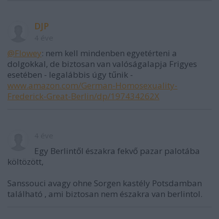
DJP
4 éve
@Flowey
: nem kell mindenben egyetérteni a
dolgokkal, de biztosan van valóságalapja Frigyes
esetében - legalábbis úgy tűnik -
www.amazon.com/German-Homosexuality-
Frederick-Great-Berlin/dp/197434262X
4 éve
Egy Berlintől északra fekvő pazar palotába
költözött,
Sanssouci avagy ohne Sorgen kastély Potsdamban
található , ami biztosan nem északra van berlintol.