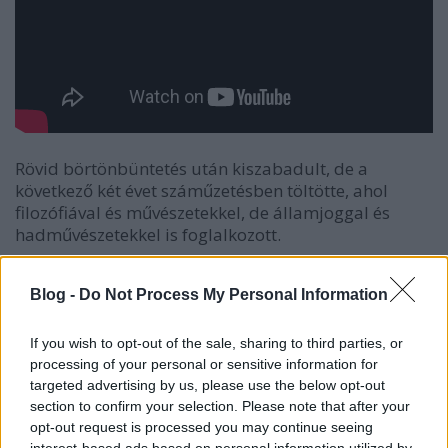
Rövid börtönbüntetés után kiszabadult, de a
következő két évet száműzetésben töltötte, ahol
filozófiával és művészetekkel, de államjoggal és
hadművészetekkel is foglalkozott.
A herceg végül akkor térhetett vissza a királyi
Blog -
Do Not Process My Personal Information
udvarba, amikor nővére férjhez ment, s valamelyest
kiegyezett az apjával. A kiegyezés része volt, hogy
feleségül vett egy Erzsébet Krisztina nevű német
If you wish to opt-out of the sale, sharing to third parties, or
hercegnőt. A leveleiben azt írta, hogy soha nem tudja
processing of your personal or sensitive information for
majd szeretni a nőt, akit el kellett vennie, sőt még az
targeted advertising by us, please use the below opt-out
öngyilkosság gondolata is foglalkoztatta. A
section to confirm your selection. Please note that after your
opt-out request is processed you may continue seeing
házasság élete végéig tartott, de gyermekük nem
interest-based ads based on personal information utilized by