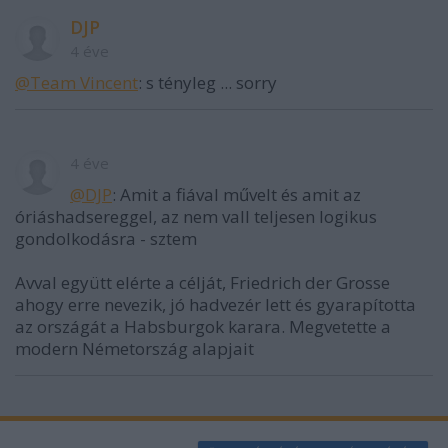
DJP
4 éve
@Team Vincent
: s tényleg ... sorry
4 éve
@DJP
: Amit a fiával művelt és amit az
óriáshadsereggel, az nem vall teljesen logikus
gondolkodásra - sztem
Avval együtt elérte a célját, Friedrich der Grosse
ahogy erre nevezik, jó hadvezér lett és gyarapította
az országát a Habsburgok karara. Megvetette a
modern Németország alapjait