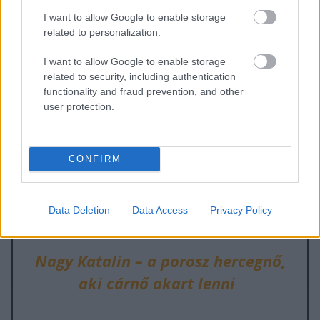
I want to allow Google to enable storage
related to personalization.
I want to allow Google to enable storage
related to security, including authentication
Kapcsolódó posztok
functionality and fraud prevention, and other
user protection.
Mária Terézia koronázása és a Szent
Jobb visszaszerzése
CONFIRM
III. György, az őrült király, aki
Data Deletion
Data Access
Privacy Policy
elültette a marhasültet
Nagy Katalin – a porosz hercegnő,
aki cárnő akart lenni