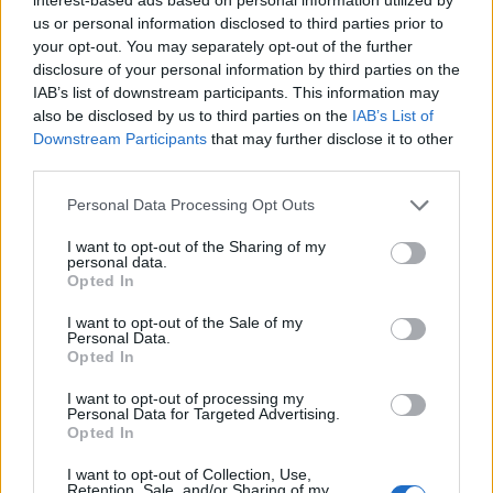
született. A legtöbb történész szerint homoszexuális
us or personal information disclosed to third parties prior to
volt, s ezt nem is nagyon titkolta, mások szerint egy
your opt-out. You may separately opt-out of the further
orvosi probléma miatt nem volt képes gyermeket
disclosure of your personal information by third parties on the
nemzeni, így a homoszexualitás egy álca volt.
(a
IAB’s list of downstream participants. This information may
házaspár egy litográfián)
also be disclosed by us to third parties on the
IAB’s List of
Downstream Participants
that may further disclose it to other
third parties.
Please note that this website/app uses one or more Google
Personal Data Processing Opt Outs
A házasságkötése utáni évek mégis a legboldogabb
services and may gather and store information including but
évei voltak, de nem a felesége miatt. Egy Berlintől
not limited to your visit or usage behaviour. You may click to
I want to opt-out of the Sharing of my
personal data.
közelében fekvő pazar palotába költözött, ahol
grant or deny consent to Google and its third-party tags to
Opted In
írókkal, zenészekkel és színészekkel vette magát
use your data for below specified purposes in below Google
körbe és szórakozva töltötte a időt. Elkezdett
consent section.
I want to opt-out of the Sale of my
Voltaire-rel levelezni, ahogyan később Nagy Katalin
Personal Data.
Opted In
is, s ez a levelezés közel fél évszázadig tartott.
(a
király és Voltaire a képen)
I want to opt-out of processing my
Personal Data for Targeted Advertising.
Opted In
I want to opt-out of Collection, Use,
Retention, Sale, and/or Sharing of my