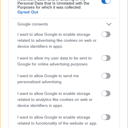
Personal Data that Is Unrelated with the
Purposes for which it was collected.
Opted Out
Közben apja egy sor betegség miatt kerekesszékbe
kényszerült, s továbbra sem tudott magán
Google consents
uralkodni, de most már legfeljebb dobálózni tudott.
Végül 51 évesen azzal tudattal halt meg, hogy
I want to allow Google to enable storage
"nőies" fia semmire nem fogja vinni és tönkreteszi 80
related to advertising like cookies on web or
ezer fős kiváló hadseregét.
device identifiers in apps.
Pedig nagyot tévedett, hiszen a 18. századi
I want to allow my user data to be sent to
Európában, ahol többek között Mária Terézia, Nagy
Google for online advertising purposes.
Katalin és III. György uralkodott, Nagy Frigyes
megkerülhetetlen tényező lett.
I want to allow Google to send me
personalized advertising.
Ő sokkal jobb véleménnyel volt az apjáról, hiszen azt
írta róla:
„Milyen szörnyű ember volt. De igazságos volt,
I want to allow Google to enable storage
related to analytics like cookies on web or
intelligens, és jártas az ügyek intézésében…”
device identifiers in apps.
I want to allow Google to enable storage
related to functionality of the website or app.
djp