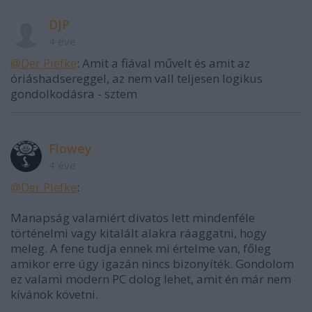
DJP
4 éve
@Der Piefke
: Amit a fiával művelt és amit az
óriáshadsereggel, az nem vall teljesen logikus
gondolkodásra - sztem
Flowey
4 éve
@Der Piefke
:
Manapság valamiért divatos lett mindenféle
történelmi vagy kitalált alakra ráaggatni, hogy
meleg. A fene tudja ennek mi értelme van, főleg
amikor erre úgy igazán nincs bizonyíték. Gondolom
ez valami modern PC dolog lehet, amit én már nem
kívánok követni.