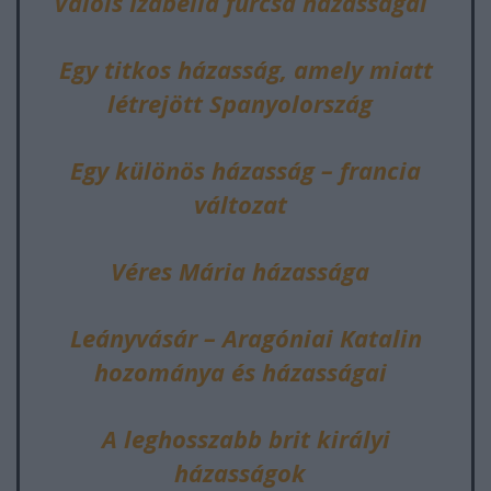
Valois Izabella furcsa házasságai
Egy titkos házasság, amely miatt
létrejött Spanyolország
Egy különös házasság – francia
változat
Véres Mária házassága
Leányvásár – Aragóniai Katalin
hozománya és házasságai
A leghosszabb brit királyi
házasságok