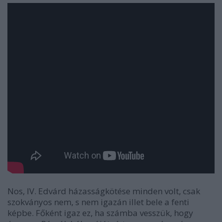
Nos, IV. Edvárd házasságkötése minden volt, csak
szokványos nem, s nem igazán illet bele a fenti
képbe. Főként igaz ez, ha számba vesszük, hogy