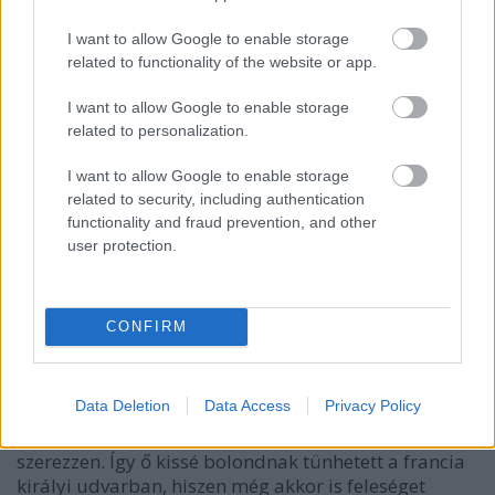
I want to allow Google to enable storage
related to functionality of the website or app.
I want to allow Google to enable storage
related to personalization.
I want to allow Google to enable storage
related to security, including authentication
functionality and fraud prevention, and other
user protection.
CONFIRM
Persze az, hogy megértették a király döntését, még
nem jelentette azt, hogy el is fogadták. Különösen
Warwick grófja volt az, aki igazán sértettnek
Data Deletion
Data Access
Privacy Policy
érezhette magát, hiszen rengeteg energiát ölt abba,
hogy a király számára egy francia feleséget
szerezzen. Így ő kissé bolondnak tünhetett a francia
királyi udvarban, hiszen még akkor is feleséget