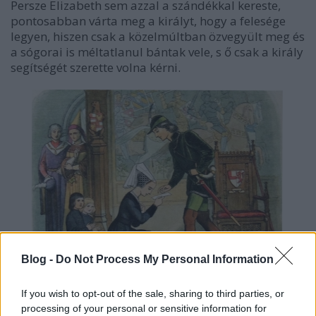
Persze Elizabeth sem azzal a szándékkal kereste,
pontosabban várta meg a királyt, hogy a felesége
legyen, hiszen csak a közelmúltban özvegyült meg és
a sógorai is méltatlanul bántak vele, s ő csak a király
segítségét szerette volna kérni.
Blog -
Do Not Process My Personal Information
If you wish to opt-out of the sale, sharing to third parties, or
A fiatal és gyönyörű kétgyermekes özvegy azonban
processing of your personal or sensitive information for