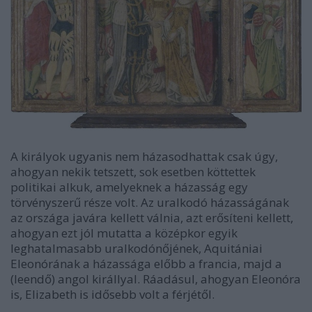
A királyok ugyanis nem házasodhattak csak úgy,
ahogyan nekik tetszett, sok esetben köttettek
politikai alkuk, amelyeknek a házasság egy
törvényszerű része volt. Az uralkodó házasságának
az országa javára kellett válnia, azt erősíteni kellett,
ahogyan ezt jól mutatta a középkor egyik
leghatalmasabb uralkodónőjének, Aquitániai
Eleonórának a házassága előbb a francia, majd a
(leendő) angol királlyal. Ráadásul, ahogyan Eleonóra
is, Elizabeth is idősebb volt a férjétől.