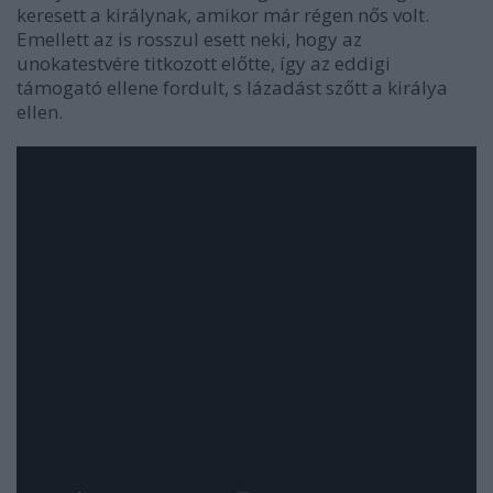
keresett a királynak, amikor már régen nős volt.
Emellett az is rosszul esett neki, hogy az
unokatestvére titkozott előtte, így az eddigi
támogató ellene fordult, s lázadást szőtt a királya
ellen.