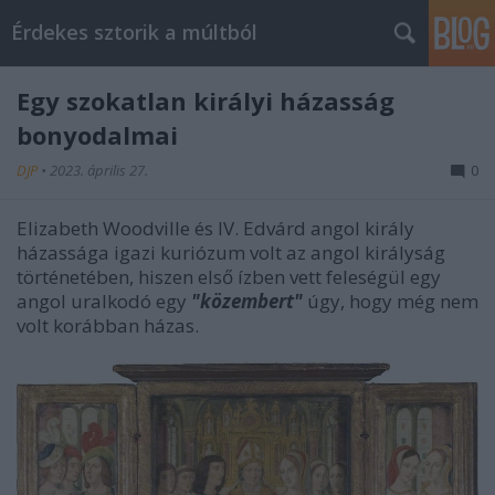
Érdekes sztorik a múltból
Egy szokatlan királyi házasság
bonyodalmai
DJP
•
2023. április 27.
0
Elizabeth Woodville és IV. Edvárd angol király
házassága igazi kuriózum volt az angol királyság
történetében, hiszen első ízben vett feleségül egy
angol uralkodó egy
"közembert"
úgy, hogy még nem
volt korábban házas.