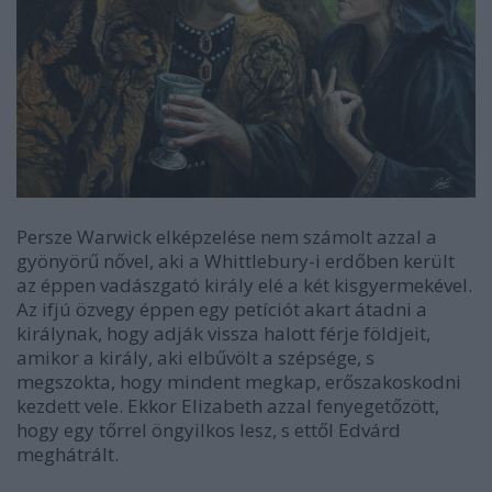
Persze Warwick elképzelése nem számolt azzal a
gyönyörű nővel, aki a Whittlebury-i erdőben került
az éppen vadászgató király elé a két kisgyermekével.
Az ifjú özvegy éppen egy petíciót akart átadni a
királynak, hogy adják vissza halott férje földjeit,
amikor a király, aki elbűvölt a szépsége, s
megszokta, hogy mindent megkap, erőszakoskodni
kezdett vele. Ekkor Elizabeth azzal fenyegetőzött,
hogy egy tőrrel öngyilkos lesz, s ettől Edvárd
meghátrált.