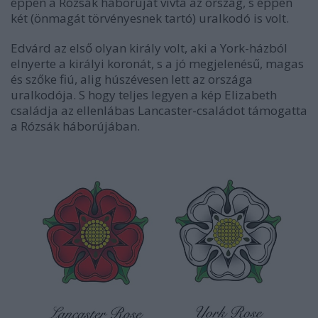
éppen a Rózsák háborúját vívta az ország, s éppen
két (önmagát törvényesnek tartó) uralkodó is volt.
Edvárd az első olyan király volt, aki a York-házból
elnyerte a királyi koronát, s a jó megjelenésű, magas
és szőke fiú, alig húszévesen lett az országa
uralkodója. S hogy teljes legyen a kép Elizabeth
családja az ellenlábas Lancaster-családot támogatta
a Rózsák háborújában.