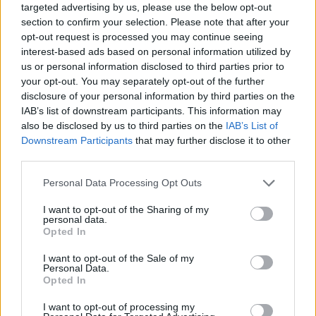
teljesen elvarázsolta a királyt, aki nem zavart, hogy a
targeted advertising by us, please use the below opt-out
section to confirm your selection. Please note that after your
nőnek sem vagyona, sem politikai befolyása nincs,
opt-out request is processed you may continue seeing
sőt az sem, hogy idősebb és van két gyermeke.
interest-based ads based on personal information utilized by
us or personal information disclosed to third parties prior to
Így aztán körülbelül az összes szabályt felrúgta, s
your opt-out. You may separately opt-out of the further
feleslegessé tette a külföldi házassági tárgyalásokat,
disclosure of your personal information by third parties on the
amikor eldöntötte, hogy feleségül veszi Elizabeth
IAB’s list of downstream participants. This information may
Grayt vagyis leánykori nevén Elizabeth Woodville-t.
also be disclosed by us to third parties on the
IAB’s List of
Elizabeth persze nem volt teljesen "közember",
Downstream Participants
that may further disclose it to other
hiszen az édesanyja Bedford hercegnéje volt, amíg
third parties.
nem ment feleségül a második férjéhez, Elizabeth
apjához.
Please note that this website/app uses one or more Google
Personal Data Processing Opt Outs
services and may gather and store information including but
A házasságkötésre egy kis northamptonshire-i falu,
not limited to your visit or usage behaviour. You may click to
I want to opt-out of the Sharing of my
personal data.
Grafton Regis templomában került sor, azon a
grant or deny consent to Google and its third-party tags to
Opted In
települése, ahol Elizabeth felnőtt. Az esküvőn nagyon
use your data for below specified purposes in below Google
kevesen vettek részt, de ott volt a menyasszony
consent section.
I want to opt-out of the Sale of my
édesanyja, Jacquetta of Luxembourg.
Personal Data.
Opted In
I want to opt-out of processing my