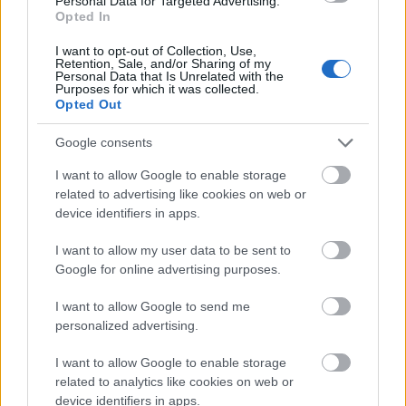
Personal Data for Targeted Advertising.
Opted In
I want to opt-out of Collection, Use,
Retention, Sale, and/or Sharing of my
Personal Data that Is Unrelated with the
Purposes for which it was collected.
Opted Out
Google consents
I want to allow Google to enable storage
related to advertising like cookies on web or
A neves eseményre általánosan elfogadottan 1464.
device identifiers in apps.
május 1-én került sor, s egyáltalán nem követte a
szokásokat, hiszen teljesen titokban történt, de
I want to allow my user data to be sent to
teljesen szabályosan. A királynak arra is volt gondja,
Google for online advertising purposes.
hogy egészen szeptember közepéig titokban tartsa a
házasságot, s csak akkor mutatta be a feleségét a
I want to allow Google to send me
readingi tanácskozáson. Ha a tanács tagjai meg is
personalized advertising.
lepődtek a király döntésén, az ott megjelenő
gyönyörű, szinte földre omló aranyszínű hajkoronájú
I want to allow Google to enable storage
ifjú feleség láttán a szavuk is elakadhatott.
related to analytics like cookies on web or
device identifiers in apps.