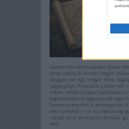
authenti
Ealdred kölni tartózkodásakor éppen Herma
Henrik rokona és Richeza lengyel királyné
(ahogyan ezt egy lengyel forrás sugal
nagyanyjának, Richezának a fivére volt 
elitben, rendkívül magas beosztásban a c
leginformáltabb és legpontosabb angol for
Ealdred köréhez köti. A lehetséges lánc
nem bizonyíték — de ha a Mieszko-ág igaz
császári udvar természetes állomása, íg
létre.