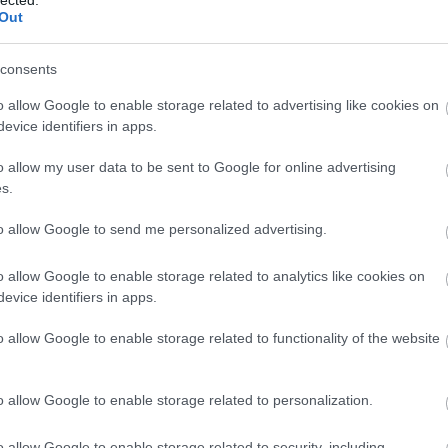
2026
Out
202
202
nytalan forrásra támaszkodik. Geoffroi Gaimar, az angol-
202
consents
s című munkájában Ágotát
„a magyar király és királyné
202
utalás, hanem egyenes genealógiai állítás. Az 1054-es angol
o allow Google to enable storage related to advertising like cookies on
202
rcesteri püspök vezetett, nem Kijev vagy Regensburg felé
evice identifiers in apps.
202
 hazahívása volt. Ealdred a kölni érseki udvarig jutott, ott
2025
o allow my user data to be sent to Google for online advertising
ül tért haza — de már a célpont beszédes: az angol udvar
Tov
s.
s Edward 1057-ben valóban onnan érkezett, feleségével és
Eg
s/vagy ott nőttek fel; a család élete valamiképpen a magyar
to allow Google to send me personalized advertising.
Lát
o allow Google to enable storage related to analytics like cookies on
evice identifiers in apps.
o allow Google to enable storage related to functionality of the website
To
o allow Google to enable storage related to personalization.
A
o allow Google to enable storage related to security, including