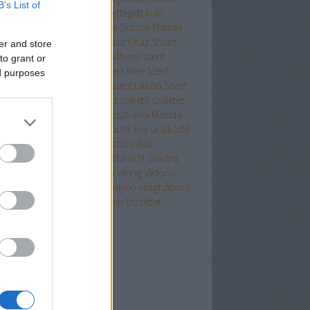
B’s List of
gárháború
porosz
rablás
Rettegett Iván
elieu
Róma
Salamon
Skócia
Skóciai Matilda
t
spanyol
Spanyolország
Stuart-ház
Stuart
er and store
ia
svéd
Szaladin
százéves háború
szent
to grant or
ntté avatás
Szent Hedvig
Szent Imre
Szent
ed purposes
án
Szent Jobb
Szent Lajos
Szent László
Szent
git
Szent Piroska
Szép Fülöp
szerető
születés
ltán
tengeralattjáró
török
Toszkánai Matilda
nfosztás
Tudor
Tudor-ház
Tudor-kor
uralkodó
lkodónő
USA
V. Károly
V. László
válás
lásháború
várostrom
Véres Mária
VI. Edvárd
 Gergely
VII. Henrik
VIII. Henrik
viking
Viktória-
álynő
viktoriánus
Viktória királynő
világháború
 Lajos
XV. Lajos
XVI. Lajos
Yorki Erzsébet
kefelhő
chívum
6 augusztus
(
1
)
 július
(
15
)
6 május
(
3
)