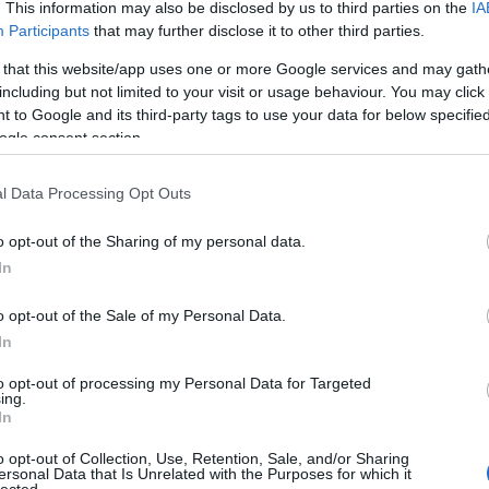
ereplők lettek.
. This information may also be disclosed by us to third parties on the
IA
pol
Participants
that may further disclose it to other third parties.
Rich
skó
 that this website/app uses one or more Google services and may gath
Már
including but not limited to your visit or usage behaviour. You may click 
sze
 to Google and its third-party tags to use your data for below specifi
Istv
ogle consent section.
Mar
szu
l Data Processing Opt Outs
tró
ura
o opt-out of the Sharing of my personal data.
val
In
VII.
kir
o opt-out of the Sale of my Personal Data.
XIV.
Cím
In
to opt-out of processing my Personal Data for Targeted
Ar
ing.
In
202
2026
o opt-out of Collection, Use, Retention, Sale, and/or Sharing
202
ersonal Data that Is Unrelated with the Purposes for which it
lected.