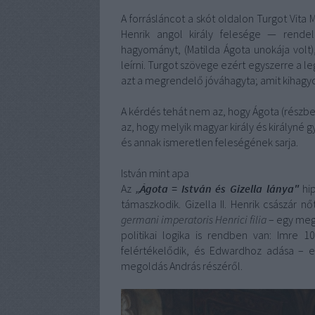
A forrásláncot a skót oldalon Turgot Vita M
Henrik angol király felesége — rend
hagyományt, (Matilda Ágota unokája volt), 
leírni. Turgot szövege ezért egyszerre a l
azt a megrendelő jóváhagyta; amit kihagyot
A kérdés tehát nem az, hogy Ágota (részben
az, hogy melyik magyar király és királyné g
és annak ismeretlen feleségének sarja.
István mint apa
Az
„Ágota = István és Gizella lánya"
hip
támaszkodik. Gizella II. Henrik császár n
germani imperatoris Henrici filia
– egy megl
politikai logika is rendben van: Imre 1
felértékelődik, és Edwardhoz adása – e
megoldás András részéről.