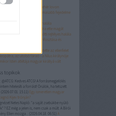
II. János
ady Godiva - nemes hölgy fehér lovon
agy Lajos, "a világ leghatalmasabb fejedelme
 keresztények között"
 törökverő Hunyadi János halála
 király aki (szó szerint) halálra ette magát
mre herceg és 990 évvel ezelőtti rejtélyes halála
brahim - az őrült szultán trónfosztása és
alála
ki már jelenlétével is elrettentette az ellenfelet
leopátra, az utolsó fáraó - a Nílus királynője
mikor Isten atlétája magyar királlyá vált
ss topikok
:
@ATCG: Kedves ATCG! A forrásmegjelölés
intem hitelesíti a forrást! Örülök, ha tetszett.
P
(
2026.07.01. 15:11
)
Egy ismeretlen magyar
cegnő Kijev trónján?
ágnézet Netes Napló:
"a saját zsebükbe nyúló
k" ? EZ még a jelen is, nem csak a múlt. A Bírói
ény Ellen mozga...
(
2026.04.18. 06:51
)
A