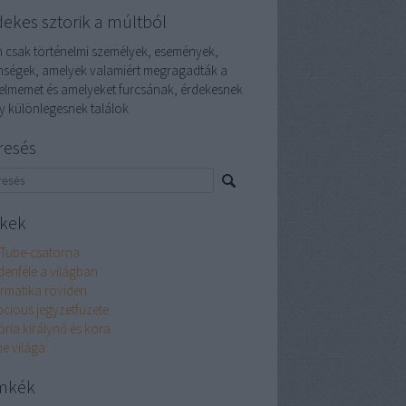
dekes sztorik a múltból
 csak történelmi személyek, események,
enségek, amelyek valamiért megragadták a
yelmemet és amelyeket furcsának, érdekesnek
y különlegesnek találok
resés
nkek
Tube-csatorna
denféle a világban
ormatika röviden
ocious jegyzetfüzete
ória királynő és kora
ne világa
mkék