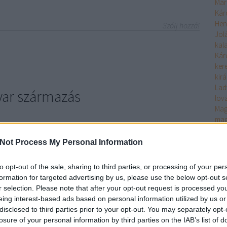
Már
Kár
Hen
Szólj hozzá!
Jol
kal
Kár
ker
kir
Lad
yar származás
lov
Mag
mag
Már
s a 11. század legnagyobb dinasztikus rejtélye
csá
Not Process My Personal Information
redete – A lengyel-elmélet
Mex
Knu
eredete – A rusz elmélet
to opt-out of the sale, sharing to third parties, or processing of your per
Nap
dete – A magyar származás
formation for targeted advertising by us, please use the below opt-out s
nap
rsengő külföldi elmélet – lengyel, rusz, német – mindegyike
r selection. Please note that after your opt-out request is processed y
Cro
maradt, az a középkori hagyomány erős és következetes
eing interest-based ads based on personal information utilized by us or
Oro
gyar dinasztia vére volt. A kérdés már csak az, hogy melyik
disclosed to third parties prior to your opt-out. You may separately opt-
ost
t a tényt egyetlen kortárs magyar forrás sem, holott Ágota
losure of your personal information by third parties on the IAB’s list of
per