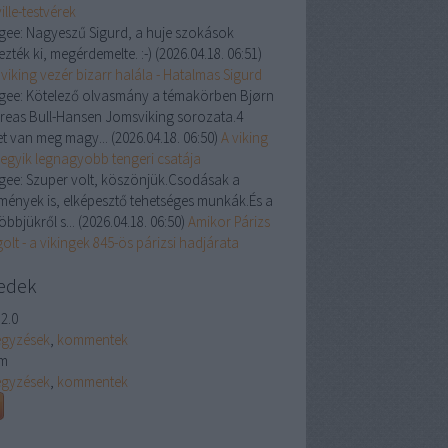
ille-testvérek
gee:
Nagyeszű Sigurd, a huje szokások
zték ki, megérdemelte. :-)
(
2026.04.18. 06:51
)
viking vezér bizarr halála - Hatalmas Sigurd
gee:
Kötelező olvasmány a témakörben Bjørn
reas Bull-Hansen Jomsviking sorozata.4
et van meg magy...
(
2026.04.18. 06:50
)
A viking
 egyik legnagyobb tengeri csatája
gee:
Szuper volt, köszönjük.Csodásak a
tmények is, elképesztő tehetséges munkák.És a
öbbjükről s...
(
2026.04.18. 06:50
)
Amikor Párizs
olt - a vikingek 845-ös párizsi hadjárata
edek
2.0
egyzések
,
kommentek
m
egyzések
,
kommentek