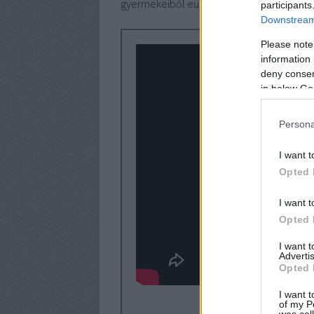
gyermekeiből európai szintű dinasztikus sz
participants
Downstream 
Please note
information 
deny consent
in below Go
Persona
I want t
Opted 
I want t
Opted 
I want 
Advertis
Opted 
I want t
of my P
was col