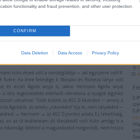
X
cation functionality and fraud prevention, and other user protection.
L
N
a
A
CONFIRM
A
I
I
Data Deletion
Data Access
Privacy Policy
h
A
K
nn kölni érsek volt a vendéglátója — aki egyszerre volt III.
A
 fivére. Ha Imre felesége II. Mieszko és Richeza lánya volt
lja) és ezzel Ágota anyja is, akkor Hermann Ágota anyai
Fri
— a lány legközelebbi elérhető vérrokona a nyugati egyházi
DJP
sászári udvarban. Több kutató az ASC D kéziratot — amely a
szer
rás Ágotáról, és amely „rokonként" írja le, nem lányaként —
DJ
: Ealdred → Hermann → az ASC D pontos adata. Ez lehetőség,
her
, ez az út kivételesen jól illeszkedő volt: Köln amúgy is a
Vil
y a rokonsági többlet a magyarázatot megerősíti, nem hozza
bíró
Önk