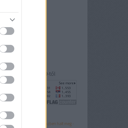
 április
(
14
)
6 március
(
8
)
6 február
(
7
)
6 január
(
8
)
5 december
(
5
)
5 október
(
4
)
5 szeptember
(
21
)
 július
(
21
)
ább
...
yéb
ogatók 2020. július 9-től
p 10
 pápa, aki a paráznaság közben halt meg -