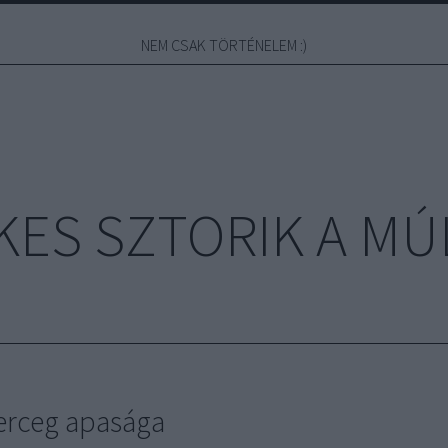
NEM CSAK TÖRTÉNELEM :)
KES SZTORIK A MÚ
herceg apasága