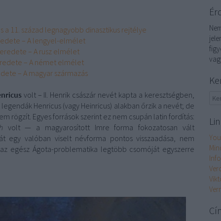
Ér
Nem
és a 11. század legnagyobb dinasztikus rejtélye
jel
redete – A lengyel-elmélet
fig
eredete – A rusz elmélet
vag
redete – A német elmélet
edete – A magyar származás
Ke
nricus
volt – II. Henrik császár nevét kapta a keresztségben,
és legendák
Henricus (vagy Heinricus)
alakban őrzik a nevét; de
em rögzít. Egyes források szerint ez nem csupán latin fordítás:
Li
h
volt — a magyarosított Imre forma fokozatosan vált
You
ehát egy valóban viselt névforma pontos visszaadása, nem
Min
ny az egész Ágota-problematika legtöbb csomóját egyszerre
Inf
Ver
Vikt
Ver
Cí