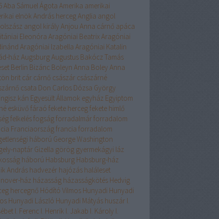
6
Aba Sámuel
Ágota
Amerika
amerikai
rikai elnök
András herceg
Anglia
angol
olszász
angol király
Anjou
Anna cárnő
apáca
itániai Eleonóra
Aragóniai Beatrix
Aragóniai
dinánd
Aragóniai Izabella
Aragóniai Katalin
ád-ház
Augsburg
Augustus
Bakócz Tamás
eset
Berlin
Bizánc
Boleyn Anna
Boley Anna
tön
brit
cár
cárnő
császár
császárné
szárnő
csata
Don Carlos
Dózsa György
ingisz kán
Egyesült Államok
egyház
Egyiptom
éné
esküvő
fáraó
fekete herceg
fekete himlő
ség
felkelés
fogság
forradalmár
forradalom
ncia
Franciaország
francia forradalom
getlenségi háború
George Washington
gely-naptár
Gizella
görög
gyermekágyi láz
lkosság
háború
Habsburg
Habsburg-ház
ik András
hadvezér
hajózás
haláleset
nover-ház
házasság
házasságkötés
Hedvig
ceg
hercegnő
Hódító Vilmos
Hunyadi
Hunyadi
os
Hunyadi László
Hunyadi Mátyás
huszár
I.
sébet
I. Ferenc
I. Henrik
I. Jakab
I. Károly
I.