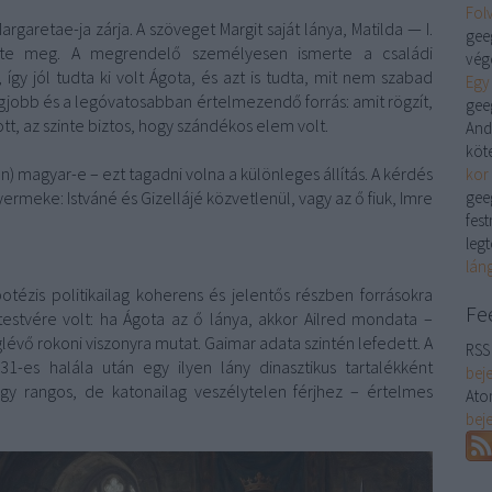
Folv
argaretae-ja zárja. A szöveget Margit saját lánya, Matilda — I.
gee
elte meg. A megrendelő személyesen ismerte a családi
vége
így jól tudta ki volt Ágota, és azt is tudta, mit nem szabad
Egy 
egjobb és a legóvatosabban értelmezendő forrás: amit rögzít,
gee
t, az szinte biztos, hogy szándékos elem volt.
And
köt
) magyar-e – ezt tagadni volna a különleges állítás. A kérdés
kor
yermeke: Istváné és Gizellájé közvetlenül, vagy az ő fiuk, Imre
gee
fes
legt
láng
otézis politikailag koherens és jelentős részben forrásokra
Fe
őtestvére volt: ha Ágota az ő lánya, akkor Ailred mondata –
évő rokoni viszonyra mutat. Gaimar adata szintén lefedett. A
RSS 
031-es halála után egy ilyen lány dinasztikus tartalékként
bej
gy rangos, de katonailag veszélytelen férjhez – értelmes
Ato
bej