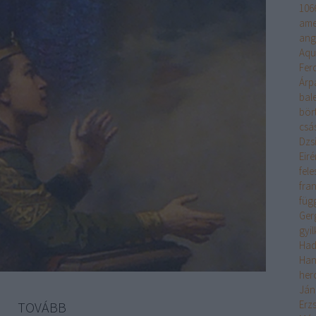
106
ame
ang
Aqu
Fer
Árp
bal
bör
csá
Dzs
Eir
fele
fra
füg
Ger
gyi
Had
Han
her
Ján
Erz
TOVÁBB