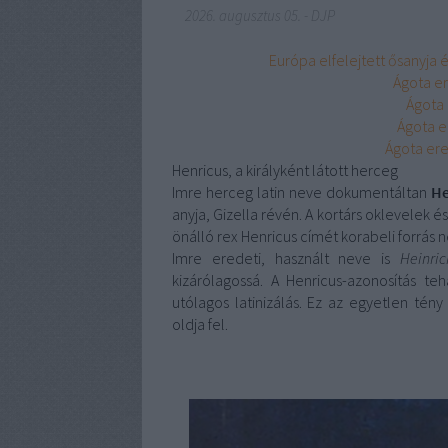
2026. augusztus 05.
-
DJP
Európa elfelejtett ősanyja 
Ágota e
Ágota 
Ágota e
Ágota er
Henricus, a királyként látott herceg
Imre herceg latin neve dokumentáltan
He
anyja, Gizella révén. A kortárs oklevelek 
önálló
rex Henricus
címét korabeli forrás n
Imre eredeti, használt neve is
Heinric
kizárólagossá. A Henricus-azonosítás t
utólagos latinizálás. Ez az egyetlen té
oldja fel.