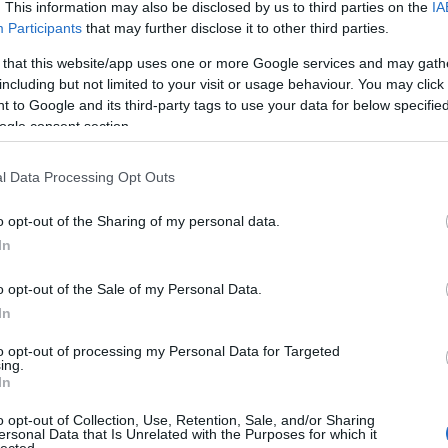
. This information may also be disclosed by us to third parties on the
IA
ves volt, amikor király lett, s a következő hat évtized során
pol
Participants
that may further disclose it to other third parties.
lgot tett az országért. Jórészt az ő uralkodásának
Rich
mberek elvesztették a hitüket a monarchiában. (a képen
skó
 that this website/app uses one or more Google services and may gath
on Nagy Péter cár kezében a hétéves XV.…
Már
including but not limited to your visit or usage behaviour. You may click 
sze
 to Google and its third-party tags to use your data for below specifi
Istv
ogle consent section.
Mar
szu
l Data Processing Opt Outs
TOVÁBB
tró
ura
o opt-out of the Sharing of my personal data.
val
In
1
komment
VII.
kir
francia
haláleset
XV. Lajos
o opt-out of the Sale of my Personal Data.
XIV.
Cím
In
től mindenki tartott
to opt-out of processing my Personal Data for Targeted
Ar
ing.
In
202
2026
o opt-out of Collection, Use, Retention, Sale, and/or Sharing
202
ersonal Data that Is Unrelated with the Purposes for which it
gkülönlegesebb személyisége, s egyben egyik leggazdagabb
lected.