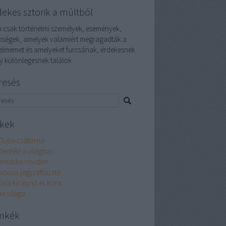
dekes sztorik a múltból
 csak történelmi személyek, események,
enségek, amelyek valamiért megragadták a
yelmemet és amelyeket furcsának, érdekesnek
y különlegesnek találok
resés
nkek
Tube-csatorna
denféle a világban
ormatika röviden
ocious jegyzetfüzete
ória királynő és kora
ne világa
mkék