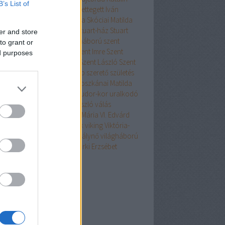
B’s List of
gárháború
porosz
rablás
Rettegett Iván
elieu
Róma
Salamon
Skócia
Skóciai Matilda
t
spanyol
Spanyolország
Stuart-ház
Stuart
er and store
ia
svéd
Szaladin
százéves háború
szent
to grant or
ntté avatás
Szent Hedvig
Szent Imre
Szent
ed purposes
án
Szent Jobb
Szent Lajos
Szent László
Szent
git
Szent Piroska
Szép Fülöp
szerető
születés
ltán
tengeralattjáró
török
Toszkánai Matilda
nfosztás
Tudor
Tudor-ház
Tudor-kor
uralkodó
lkodónő
USA
V. Károly
V. László
válás
lásháború
várostrom
Véres Mária
VI. Edvárd
 Gergely
VII. Henrik
VIII. Henrik
viking
Viktória-
álynő
viktoriánus
Viktória királynő
világháború
 Lajos
XV. Lajos
XVI. Lajos
Yorki Erzsébet
kefelhő
chívum
6 augusztus
(
1
)
 július
(
15
)
6 május
(
3
)