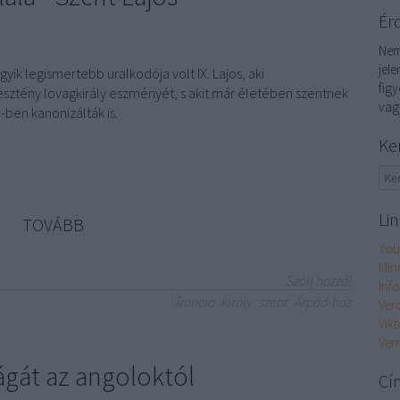
Ér
Nem
jel
yik legismertebb uralkodója volt IX. Lajos, aki
fig
esztény lovagkirály eszményét, s akit már életében szentnek
vag
-ben kanonizálták is.
Ke
Li
TOVÁBB
You
Min
Szólj hozzá!
Inf
francia
király
szent
Árpád-ház
Ver
Vikt
Ver
zágát az angoloktól
Cí