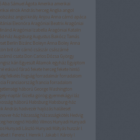
6
Aba Sámuel
Ágota
Amerika
amerikai
rikai elnök
András herceg
Anglia
angol
olszász
angol király
Anjou
Anna cárnő
apáca
itániai Eleonóra
Aragóniai Beatrix
Aragóniai
dinánd
Aragóniai Izabella
Aragóniai Katalin
ád-ház
Augsburg
Augustus
Bakócz Tamás
eset
Berlin
Bizánc
Boleyn Anna
Boley Anna
tön
brit
cár
cárnő
császár
császárné
szárnő
csata
Don Carlos
Dózsa György
ingisz kán
Egyesült Államok
egyház
Egyiptom
éné
esküvő
fáraó
fekete herceg
fekete himlő
ség
felkelés
fogság
forradalmár
forradalom
ncia
Franciaország
francia forradalom
getlenségi háború
George Washington
gely-naptár
Gizella
görög
gyermekágyi láz
lkosság
háború
Habsburg
Habsburg-ház
ik András
hadvezér
hajózás
haláleset
nover-ház
házasság
házasságkötés
Hedvig
ceg
hercegnő
Hódító Vilmos
Hunyadi
Hunyadi
os
Hunyadi László
Hunyadi Mátyás
huszár
I.
sébet
I. Ferenc
I. Henrik
I. Jakab
I. Károly
I.