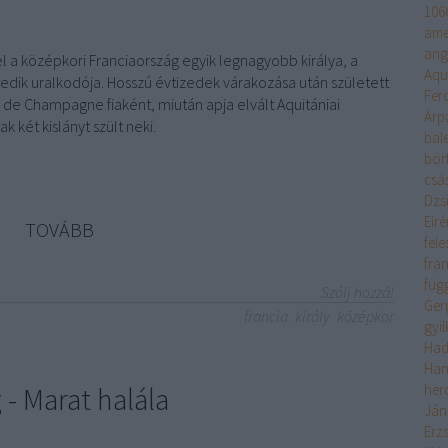
106
ame
ang
 a középkori Franciaország egyik legnagyobb királya, a
Aqu
edik uralkodója. Hosszú évtizedek várakozása után született
Fer
e de Champagne fiaként, miután apja elvált Aquitániai
Árp
k két kislányt szült neki.
bal
bör
csá
Dzs
Eir
TOVÁBB
fele
fra
füg
Szólj hozzá!
Ger
francia
király
középkor
gyi
Had
Han
 - Marat halála
her
Ján
Erz