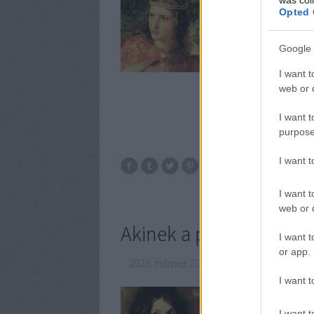
uralkodója volt Aquitán
Opted 
Google 
I want t
web or d
I want t
purpose
I want 
I want t
web or d
Akinek a pénze okozta 
I want t
or app.
2023. március 21.
-
DJP
I want t
Nicolas Fouquet, Belle-
futott be és hatalmas 
I want t