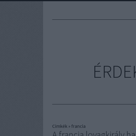
ÉRDE
Címkék
»
francia
A francia lovagkirály ha