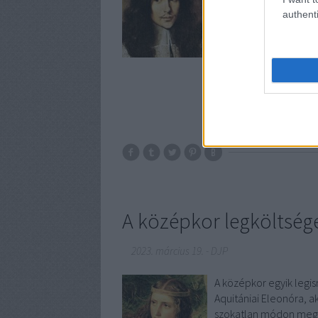
ez a hatalmas vagyon l
authenti
A középkor legköltség
2023. március 19.
-
DJP
A középkor egyik legi
Aquitániai Eleonóra, a
szokatlan módon megtan