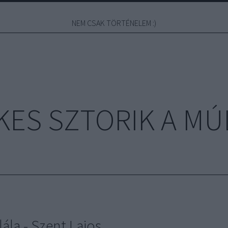
NEM CSAK TÖRTÉNELEM :)
KES SZTORIK A MÚ
lála - Szent Lajos