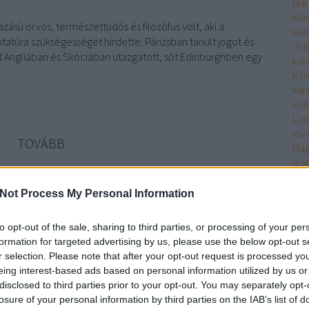
Már
Kár
azású orvos, természettudós és filozófus volt, aki a
Hen
ktatúra szükségességét hirdette. Párizsban tanult jogot és
Jol
Angliában és Skóciában utazgatott, sőt Edinburghben egy
kal
Kár
ker
kir
Lad
lov
TOVÁBB
Mag
mag
Már
1
komment
csá
Not Process My Personal Information
francia
gyilkosság
forradalmár
Mex
Knu
to opt-out of the sale, sharing to third parties, or processing of your per
Nap
formation for targeted advertising by us, please use the below opt-out s
nap
r selection. Please note that after your opt-out request is processed y
Cro
eing interest-based ads based on personal information utilized by us or
Oro
disclosed to third parties prior to your opt-out. You may separately opt-
ost
losure of your personal information by third parties on the IAB’s list of
per