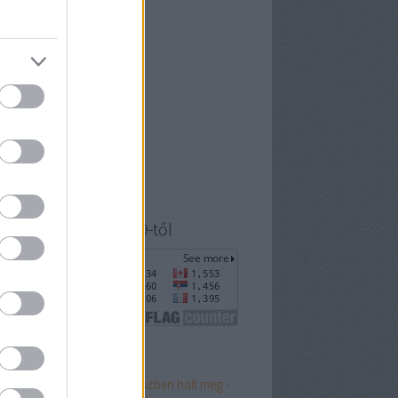
 április
(
14
)
6 március
(
8
)
6 február
(
7
)
6 január
(
8
)
5 december
(
5
)
5 október
(
4
)
5 szeptember
(
21
)
 július
(
21
)
ább
...
yéb
ogatók 2020. július 9-től
p 10
 pápa, aki a paráznaság közben halt meg -