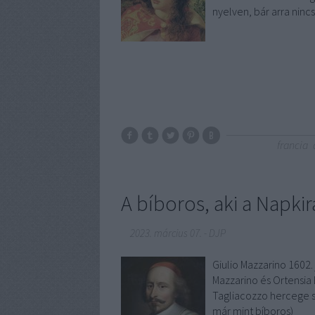
nyelven, bár arra nincs
francia
A bíboros, aki a Napkirá
2023. március 07.
-
DJP
Giulio Mazzarino 1602.
Mazzarino és Ortensia 
Tagliacozzo hercege sz
már mint bíboros)