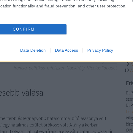
X
ett a veszte.
cation functionality and fraud prevention, and other user protection.
L
N
a
A
CONFIRM
A
I
TOVÁBB
I
Data Deletion
Data Access
Privacy Policy
h
A
Szólj hozzá!
K
francia
politikus
miniszter
Napkirály
Nicolas Fouquet
A
Fri
esebb válása
DJP
szer
DJ
her
Vil
smertebb és legnagyobb hatalommal bíró asszonya volt
bíró
ki egy hatalmas terület örököse volt. A lány a korban
Önk
ult olvasni latinul és a francia egy változatán, az okszitán