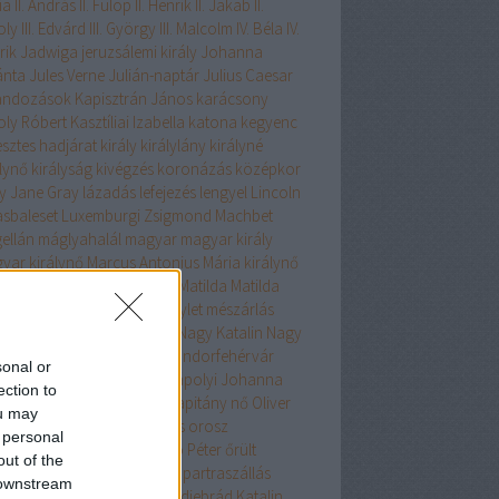
ia
II. András
II. Fülöp
II. Henrik
II. Jakab
II.
oly
III. Edvárd
III. György
III. Malcolm
IV. Béla
IV.
rik
Jadwiga
jeruzsálemi király
Johanna
ánta
Jules Verne
Julián-naptár
Julius Caesar
andozások
Kapisztrán János
karácsony
oly Róbert
Kasztíliai Izabella
katona
kegyenc
esztes hadjárat
király
királylány
királyné
álynő
királyság
kivégzés
koronázás
középkor
y Jane Gray
lázadás
lefejezés
lengyel
Lincoln
asbaleset
Luxemburgi Zsigmond
Machbet
ellán
máglyahalál
magyar
magyar király
yar királynő
Marcus Antonius
Mária királynő
ia Terézia
Marie Antoinette
Matilda
Matilda
szárné
Mátyás király
merénylet
mészárlás
ikó
miniszter
Nagy Frigyes
Nagy Katalin
Nagy
t
Nagy Lajos
Nagy Péter
Nándorfehérvár
sonal or
király
Napóleon
Nápoly
Nápolyi Johanna
ection to
tár
Nautilus
német
Nemo kapitány
nő
Oliver
ou may
mwell
öngyilkosság
örökös
orosz
 personal
szlánszívű Richárd
Orseolo Péter
őrült
out of the
rom
osztrák
pápa
pápaság
partraszállás
 downstream
zsa
Piroska
Plantagenet
Podjebrád Katalin