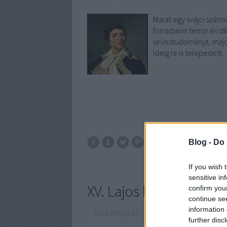
Marat egy svájci szárm
forradalmi terror és di
orvostudományt, majd 
ideig le is telepedett.
Blog -
Do 
If you wish 
sensitive in
XV. Lajos halála
confirm you
continue se
information 
2023. május 07.
-
DJP
further disc