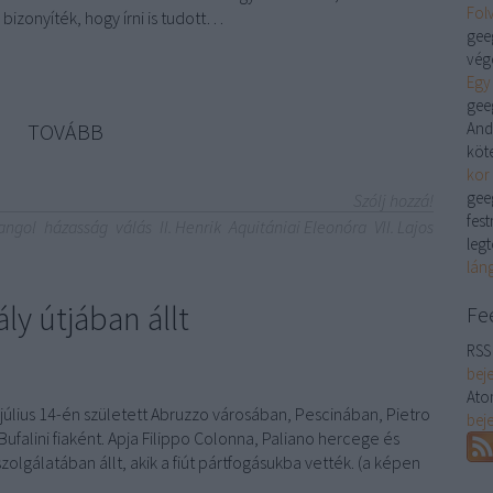
Folv
 bizonyíték, hogy írni is tudott…
gee
vége
Egy 
gee
TOVÁBB
And
köt
kor
gee
Szólj hozzá!
fes
angol
házasság
válás
II. Henrik
Aquitániai Eleonóra
VII. Lajos
legt
láng
ly útjában állt
Fe
RSS 
bej
Ato
 július 14-én született Abruzzo városában, Pescinában, Pietro
bej
Bufalini fiaként. Apja Filippo Colonna, Paliano hercege és
olgálatában állt, akik a fiút pártfogásukba vették. (a képen