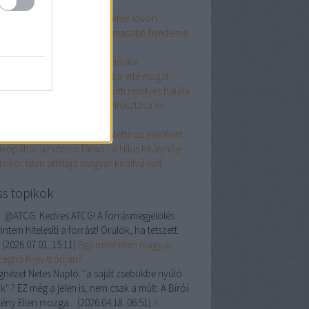
II. János
ady Godiva - nemes hölgy fehér lovon
agy Lajos, "a világ leghatalmasabb fejedelme
 keresztények között"
 törökverő Hunyadi János halála
 király aki (szó szerint) halálra ette magát
mre herceg és 990 évvel ezelőtti rejtélyes halála
brahim - az őrült szultán trónfosztása és
alála
ki már jelenlétével is elrettentette az ellenfelet
leopátra, az utolsó fáraó - a Nílus királynője
mikor Isten atlétája magyar királlyá vált
ss topikok
:
@ATCG: Kedves ATCG! A forrásmegjelölés
intem hitelesíti a forrást! Örülök, ha tetszett.
P
(
2026.07.01. 15:11
)
Egy ismeretlen magyar
cegnő Kijev trónján?
ágnézet Netes Napló:
"a saját zsebükbe nyúló
k" ? EZ még a jelen is, nem csak a múlt. A Bírói
ény Ellen mozga...
(
2026.04.18. 06:51
)
A