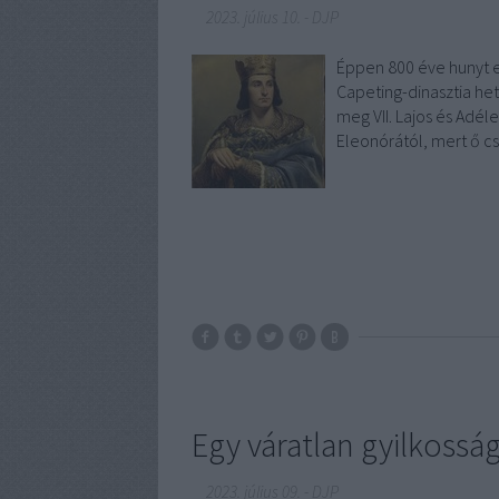
2023. július 10.
-
DJP
Éppen 800 éve hunyt el
Capeting-dinasztia het
meg VII. Lajos és Adél
Eleonórától, mert ő csa
Egy váratlan gyilkosság
2023. július 09.
-
DJP