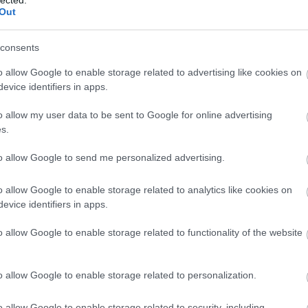
2026
iai Eleonóra, aki emellett még okos és szép is volt.
Out
202
202
202
consents
202
o allow Google to enable storage related to advertising like cookies on
202
evice identifiers in apps.
202
2025
TOVÁBB
o allow my user data to be sent to Google for online advertising
Tov
s.
Eg
Szólj hozzá!
to allow Google to send me personalized advertising.
francia
angol
II. Henrik
I. Henrik
Aquitániai Eleonóra
Lát
o allow Google to enable storage related to analytics like cookies on
evice identifiers in apps.
a vesztét - Nicolas Fouquet
o allow Google to enable storage related to functionality of the website
To
o allow Google to enable storage related to personalization.
Île márkija, Melun et Vaux vicomte-ja igazán csillogó karriert
A
vagyonra tett szert a Napkirály Franciaországában, s éppen
o allow Google to enable storage related to security, including