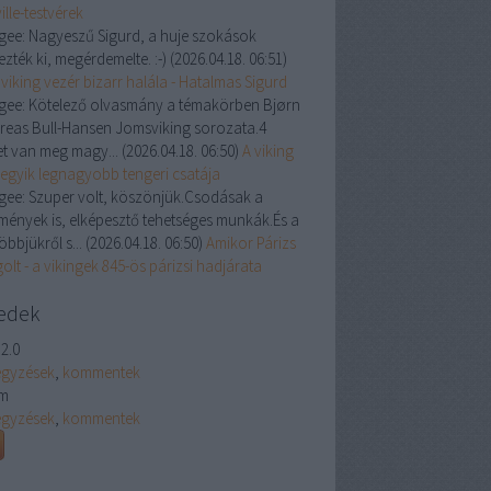
ille-testvérek
gee:
Nagyeszű Sigurd, a huje szokások
zték ki, megérdemelte. :-)
(
2026.04.18. 06:51
)
viking vezér bizarr halála - Hatalmas Sigurd
gee:
Kötelező olvasmány a témakörben Bjørn
reas Bull-Hansen Jomsviking sorozata.4
et van meg magy...
(
2026.04.18. 06:50
)
A viking
 egyik legnagyobb tengeri csatája
gee:
Szuper volt, köszönjük.Csodásak a
tmények is, elképesztő tehetséges munkák.És a
öbbjükről s...
(
2026.04.18. 06:50
)
Amikor Párizs
olt - a vikingek 845-ös párizsi hadjárata
edek
2.0
egyzések
,
kommentek
m
egyzések
,
kommentek