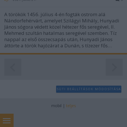
A törökök 1456. július 4-én fogták ostrom alá
Nándorfehérvárt, amelyet Szilágyi Mihály, Hunyadi
János sógora védett közel hétezer fős seregével, II.
Mehmed szultán hatalmas seregével szemben. Tíz
nappal az első összecsapás után, Hunyadi János
áttörte a török hajózárat a Dunán, s tízezer fős…
SÜTI BEÁLLÍTÁSOK MÓDOSÍTÁSA
mobil
|
teljes