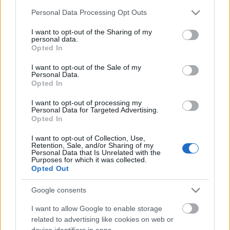
Please note that this website/app uses one or more Google
Personal Data Processing Opt Outs
services and may gather and store information including but
not limited to your visit or usage behaviour. You may click to
I want to opt-out of the Sharing of my
personal data.
grant or deny consent to Google and its third-party tags to
Opted In
use your data for below specified purposes in below Google
consent section.
I want to opt-out of the Sale of my
Personal Data.
Opted In
I want to opt-out of processing my
Personal Data for Targeted Advertising.
Hadik András berlini huszárcsínye -
Opted In
amikor egész Európa nevetett
I want to opt-out of Collection, Use,
Retention, Sale, and/or Sharing of my
DJP
•
2021. október 14.
0
Personal Data that Is Unrelated with the
Purposes for which it was collected.
Opted Out
A fiatal magyar királynő, Mária Terézia, egyik
legtehetségesebb tábornoka volt Hadik András, aki
Google consents
1757. október 16-án megráncigálta a korszak egyik
I want to allow Google to enable storage
legnagyobb uralkodójának, Nagy Frigyesnek a
related to advertising like cookies on web or
bajuszát is. Apja balszerencsés halála után, Mária
device identifiers in apps.