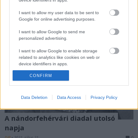
Teréziát nehezen ismerték el magyar uralkodónak, s
a…
I want to allow my user data to be sent to
Google for online advertising purposes.
I want to allow Google to send me
personalized advertising.
I want to allow Google to enable storage
related to analytics like cookies on web or
device identifiers in apps.
CONFIRM
I want to allow Google to enable storage
related to functionality of the website or app.
I want to allow Google to enable storage
Data Deletion
Data Access
Privacy Policy
related to personalization.
I want to allow Google to enable storage
A nándorfehérvári diadal utolsó
related to security, including authentication
napja
functionality and fraud prevention, and other
user protection.
DJP
•
2021. július 21.
0