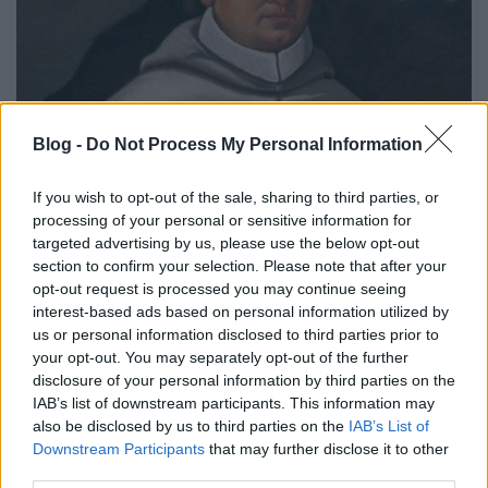
Az egriek diadala 1552-ben
Blog -
Do Not Process My Personal Information
DJP
•
2021. október 16.
9
If you wish to opt-out of the sale, sharing to third parties, or
processing of your personal or sensitive information for
A 16. század egyik legjelentősebb magyar
targeted advertising by us, please use the below opt-out
hadtörténeti eseménye volt Eger ostroma és a
section to confirm your selection. Please note that after your
magyarok győzelme 1552-ben. A mohácsi
opt-out request is processed you may continue seeing
csatavesztés után, amelyben II. Lajos magyar király
interest-based ads based on personal information utilized by
is elhunyt, az ország három részre szakadt, amelyet
us or personal information disclosed to third parties prior to
trónviszály is követett.
your opt-out. You may separately opt-out of the further
disclosure of your personal information by third parties on the
IAB’s list of downstream participants. This information may
also be disclosed by us to third parties on the
IAB’s List of
Downstream Participants
that may further disclose it to other
third parties.